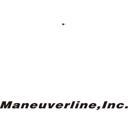
【Heroin Skateboards】上村 颯 プ
ロモデル