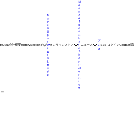
M
a
ri
n
e
M
&
ar
S
in
p
e
o
&
rt
S
p
S
or
k
プ
t
a
会社概要
オンラインストア
ニュース
レ
B2B ログイン
採
HOME
History
Sections
t
Contact
W
e
in
ス
S
te
h
r
o
&
p
Li
fe
P
st
ol
yl
e
e
r
S
t
u
ff