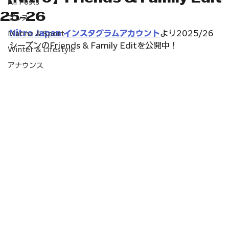
【Nitro】Friends & Family Edit
All Posts
25-26
プレス
Nitro Japan インスタグラムアカウント
より2025/26
Marine & Sport
シーズンのFriends & Family Editを公開中！
Winter & Lifestyle
アナウンス