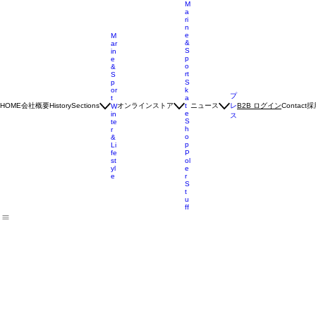
M
a
ri
n
e
M
&
ar
S
in
p
e
o
&
rt
S
p
S
or
k
プ
t
a
会社概要
オンラインストア
ニュース
レ
採
HOME
History
Sections
t
B2B ログイン
Contact
W
e
in
ス
S
te
h
r
o
&
p
Li
fe
P
st
ol
yl
e
e
r
S
t
u
ff