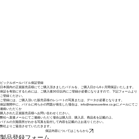
ピックルボールパドル保証登録
日本国内の正規販売店様にてご購入頂きましたパドルを、ご購入日から6ヶ月間保証いたします。
​保証を有効にするためには、ご購入後30日以内にご登録が必要になりますので、下記フォームより
ご登録ください。
ご登録には、ご購入頂いた販売店様のレシートの写真または、データが必要となります。
保証期間中に、パドルに何らかの問題が発生した場合は、info@maneuverline.co.jpにメールにてご
連絡いただくか
購入された正規販売店様へお問い合わせください。
弊社へ直接メールにてご連絡いただく場合は購入日、購入店、商品名を記載の上、
パドルの欠陥箇所がわかる写真を貼付して内容を記載の上お送りください。
弊社よりご返信させていただきます。
保証内容についてはこちらから