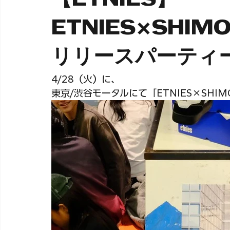
All Posts
プレス
Marine & Sport
Winter & Lifest
【ETNIES】
ETNIES
リリースパーティー
4/28（火）に、
東京/渋谷モータルにて「ETNIES×SH