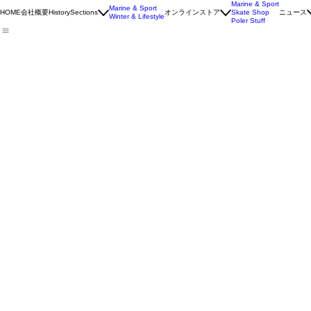
Marine & Sport
Marine & Sport
会社概要
オンラインストア
ニュース
HOME
History
Sections
Skate Shop
Winter & Lifestyle
Poler Stuff