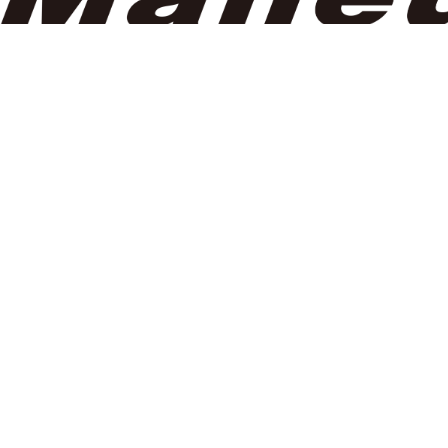
大阪本社
〒546-0024 大阪市東住吉区公園南矢田1-17-8
TEL: 06-6609-0035
東京営業所
〒135-0022 東京都江東区三好3-8-2
代表電話番号、マリン＆スポーツ事業部