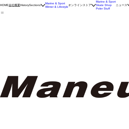
Marine & Sport
Marine & Sport
オンラインストア
ニュース
HOME
会社概要
History
Sections
Skate Shop
Winter & Lifestyle
Poler Stuff