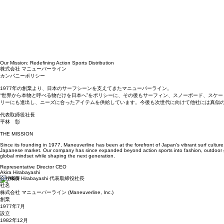
Our Mission: Redefining Action Sports Distribution
株式会社 マニューバーライン
カンパニーポリシー
1977年の創業より、日本のサーフシーンを支えてきたマニューバーライン。
“世界から本物と呼べる物だけを日本へ”をポリシーに、その後もサーフィン、スノーボード、スケ
リーにも進出し、ニーズに合ったアイテムを供給しています。今後も次世代に向けて他社には真似
代表取締役社長
平林 彰
THE MISSION
Since its founding in 1977, Maneuverline has been at the forefront of Japan’s vibrant surf cultur
Japanese market. Our company has since expanded beyond action sports into fashion, outdoor gear
global mindset while shaping the next generation.
Representative Director CEO
Akira Hirabayashi
会社概要
社名
株式会社 マニューバーライン (Maneuverline, Inc.)
創業