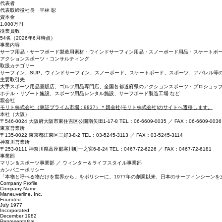
1977年7月
設立
1982年12月
代表者
代表取締役社長 平林 彰
資本金
1,000万円
従業員数
54名（2026年6月時点）
事業内容
サーフ用品・サーフボード製造用素材・ウインドサーフィン用品・スノーボード用品・スケートボー
アクションスポーツ・コンサルティング
取扱カテゴリー
サーフィン、SUP、ウィンドサーフィン、スノーボード、スケートボード、スポーツ、アパレル等
主要取引先
大手スポーツ用品量販店、ゴルフ用品専門店、全国各都道府県のアクションスポーツ・プロショッ
ホテル・リゾート施設、スポーツ用品レンタル施設、サーフボード製造工場 など
親会社
モリト株式会社（東証プライム市場 : 9837）＊親会社(モリト株式会社)のサイトへ遷移します。
本社（大阪）
〒546-0024 大阪府大阪市東住吉区公園南矢田1-17-8 TEL：06-6609-0035 ／ FAX：06-6609-0036
東京営業所
〒135-0022 東京都江東区三好3-8-2 TEL：03-5245-3113 ／ FAX：03-5245-3114
神奈川営業所
〒253-0111 神奈川県高座郡寒川町一之宮6-8-24 TEL：0467-72-6226 ／ FAX：0467-72-6181
事業部
マリン＆スポーツ事業部 ／ ウィンター＆ライフスタイル事業部
カンパニーポリシー
「本物と呼べる物だけを世界から」をポリシーに、1977年の創業以来、日本のサーフィンシーン
Company Profile
Company Name
Maneuverline, Inc.