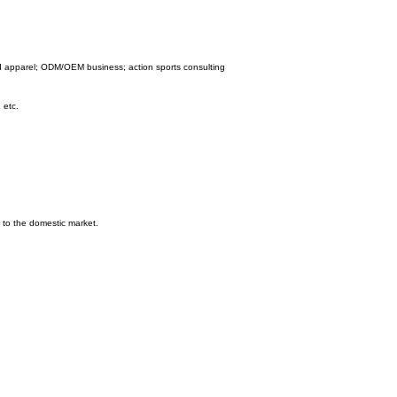
nd apparel; ODM/OEM business; action sports consulting
 etc.
 to the domestic market.