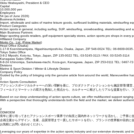
Founded
July 1977
Incorporated
December 1982
Representative
Akira Hirabayashi, President & CEO
Capital
10,000,000 yen
Employees
54 (as of June 2026)
Business Activities
Import, wholesale and sales of marine leisure goods, surfboard building materials, windsurfin
Product Categories
Action sports in general, including surfing, SUP, windsurfing, snowboarding, skateboarding and a
Main Business Partners
Major sporting goods retailers, golf equipment specialty stores, action sports pro shops in every pref
Affiliated Company
Morito Co., Ltd. (Prime Market)
Head Office (Osaka)
1-17-8 Koenminamiyata, Higashisumiyoshi-ku, Osaka, Japan, ZIP 546-0024 TEL: 06-6609-0035
Tokyo Sales Office
3-8-2 Miyoshi, Koto-ku, Tokyo, Japan, ZIP 135-0022 TEL: 03-5245-3113 / FAX: 03-5245-3114
Kanagawa Sales Office
6-8-24 Ichinomiya, Samukawa-machi, Koza-gun, Kanagawa, Japan, ZIP 253-0111 TEL: 0467-72
Divisions
Marine & Sport Division / Winter & Lifestyle Division
Company Policy
Guided by the policy of bringing only the genuine article from around the world, Maneuverline ha
3
Action Sports Consultation
アクションスポーツカルチャーへの深い理解を基に、プロダクトディレクションから施設管理/運営
フィールドとマーケットの双方を熟知した視点から、カルチャーに根ざしたリアルな提案を行い、
Based on our deep understanding of action sports culture, we offer multifaceted support ranging
With a perspective that thoroughly understands both the field and the market, we deliver authent
2
ODM/OEM
長年に渡り培ってきたアクションスポーツ業界での知見と国内外ネットワークを活かし、ご予算に合わせ