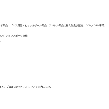
ド用品・ゴルフ用品・ピックルボール用品・アパレル用品の輸入卸及び販売、ODM／OEM事業、
のアクションスポーツ全般
プ、
を支え、プロが認めたベストグッズを国内に発信。