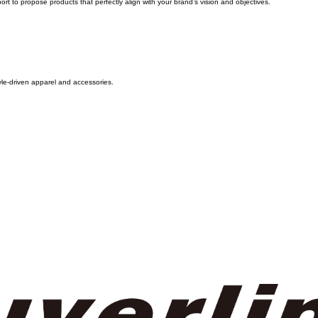
合わせたプロダクトをご提案いたします。
international networks, we accept OEM/ODM requests tailored to your budget.
t to propose products that perfectly align with your brand’s vision and objectives.
tyle-driven apparel and accessories.