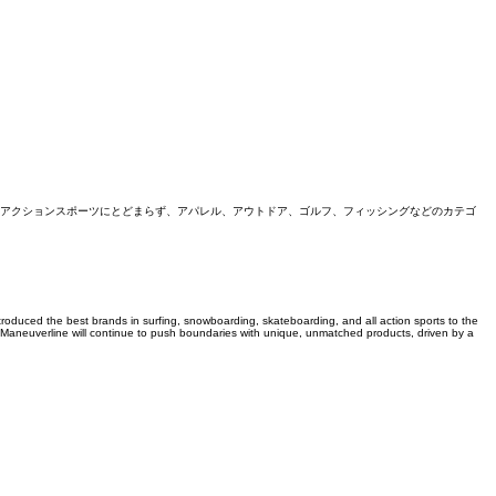
はアクションスポーツにとどまらず、アパレル、アウトドア、ゴルフ、フィッシングなどのカテゴ
ntroduced the best brands in surfing, snowboarding, skateboarding, and all action sports to the
 Maneuverline will continue to push boundaries with unique, unmatched products, driven by a