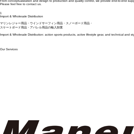
企画立案からデザイン、生産、品質管理まで一貫したサポートを行い、ブランドの世界観や目的に
お気軽にお問い合わせください。
Leveraging our years of expertise in the action sports industry and our extensive domestic and 
From conceptualization and design to production and quality control, we provide end-to-end suppor
Please feel free to contact us.
1
Import & Wholesale Distribution
マリンレジャー用品・ウインドサーフィン用品・スノーボード用品・
スケートボード用品・アパレル用品の輸入卸業
Import & Wholesale Distribution: action sports products, active lifestyle gear, and technical and s
Our Services