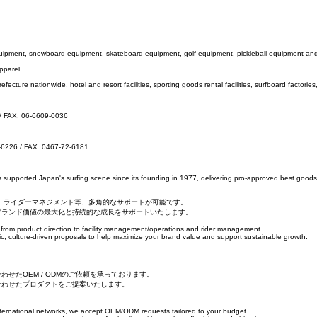
g equipment, snowboard equipment, skateboard equipment, golf equipment, pickleball equipment a
pparel
ecture nationwide, hotel and resort facilities, sporting goods rental facilities, surfboard factories,
 / FAX: 06-6609-0036
-6226 / FAX: 0467-72-6181
s supported Japan's surfing scene since its founding in 1977, delivering pro-approved best goods
、ライダーマネジメント等、多角的なサポートが可能です。
ブランド価値の最大化と持続的な成長をサポートいたします。
 from product direction to facility management/operations and rider management.
ic, culture-driven proposals to help maximize your brand value and support sustainable growth.
たOEM / ODMのご依頼を承っております。