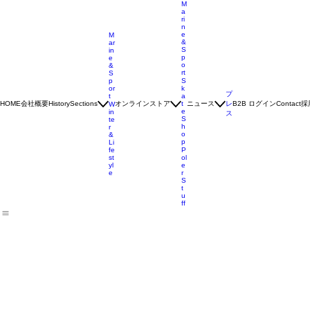
M
a
ri
n
e
M
&
ar
S
in
p
e
o
&
rt
S
p
S
or
k
プ
t
a
会社概要
オンラインストア
ニュース
レ
B2B ログイン
採
HOME
History
Sections
t
Contact
W
e
in
ス
S
te
h
r
o
&
p
Li
fe
P
st
ol
yl
e
e
r
S
t
u
ff