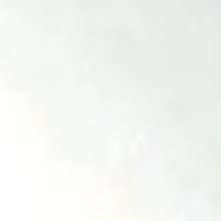
ンがリリース
ディオン・アジウス、チッパ・ウィルソン、ネイト・テイラーの名
るエアリストが 中心となり、2015年にカリフォルニアのコスタメ
スタートした サーフギアブランド”OCTOPUS IS REAL” アメリカや
オーストラリア、そして国内のマーケットで話題沸騰中
の”OCTOPUS”から 2026 SPRING/SUMMER アパレルラインが
場。 ・SURF CAP / HAT 強い日差しや激しい風にさらされるシーンで
活躍してくれるアイテムです。 サーフィン以外でもフェスや登山、
フィッシングなどでも重宝します。 CAP ￥6,050 HAT ￥6,600 ・
SURF TEE UVカット、吸湿速乾、耐塩素加工といった機能を盛り
だ ラッシュガードとしても使えるサーファー垂涎のアイテム。 カ
ラー・BLACK、KHAKI / 展開サイズ・M～XL / ￥5,940 ・SURF
TRUNKS ウエストの上部がしっかりと締まり、ウエストをしっかり
ホールドしてくれる 激しい動きにも対応できるストレッチ素材も搭
載。 展開サイズ・28、30、32